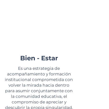
mesa con cubiertos, agua, jugo y lo
que se requiera para todos, es un
ejercicio rotativo, permitiendo que
se genere de manera tranquila y
clara alrededor de la comida, un
proceso consciente de
alimentación, creando espacios
para compartir, respetar, respirar,
degustar, sentir, ceder y permitir.
Bien - Estar
Es una estrategia de
acompañamiento y formación
institucional comprometida con
volver la mirada hacia dentro
para asumir conjuntamente con
la comunidad educativa, el
compromiso de apreciar y
descubrir la propia singularidad,