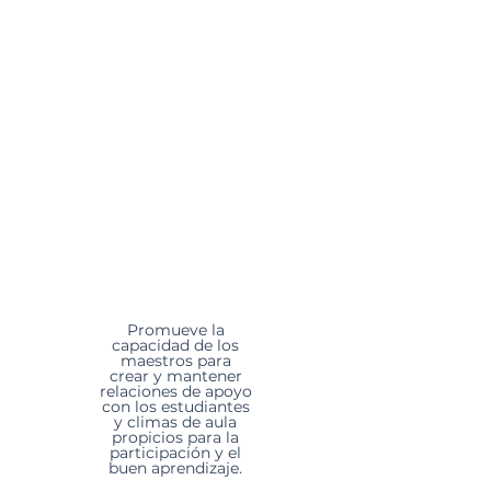
Exploran la comprensión y
la experiencia de varios
aspectos del bienestar y
aprenden estrategias de
enseñanza para atraer la
atención y el bienestar en
las distintas experiencias de
aprendizaje.
Promueve la
capacidad de los
maestros para
crear y mantener
relaciones de apoyo
con los estudiantes
y climas de aula
propicios para la
participación y el
buen aprendizaje.