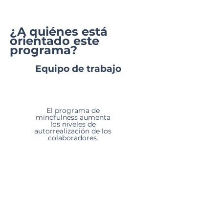
¿A quiénes está
orientado este
programa?
Equipo de trabajo
El programa de
mindfulness aumenta
los niveles de
autorrealización de los
colaboradores.
Mejorar la
capacidad de
respuesta del
equipo de trabajo
especialmente los
maestros ante
situaciones de
estrés.