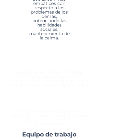
empáticos con
respecto a los
problemas de los
demás,
potenciando las
habilidades
sociales,
mantenimiento de
la calma.
La adquisición de herramientas
prácticas para aprender a practicar
Mindfulness (atención plena) de una
manera divertida y acorde a su edad.
Los colaboradores obtendrán
herramientas prácticas para mejorar
su calidad de vida y contribuir a la
felicidad humana
Equipo de trabajo