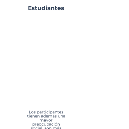
Estudiantes
Aprender a conocerse, a
manejar sus emociones, a
cultivar emociones
positivas, previniendo la
depresión y otros trastornos
emocionales en los
estudiantes y así tener una
vida feliz y sana.
Los participantes
tienen además una
mayor
preocupación
social, son más