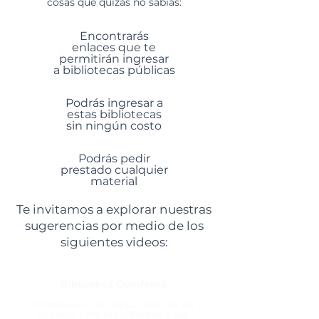
cosas que quizás no sabías:
Encontrarás
enlaces que te
permitirán ingresar
a bibliotecas públicas
Podrás ingresar a
estas bibliotecas
sin ningún costo
Podrás pedir
prestado cualquier
material
Te invitamos a explorar nuestras
sugerencias por medio de los
siguientes videos:
Biblioteca Comfama
Impresas o en digital, este es un
espacio para las palabras y sus