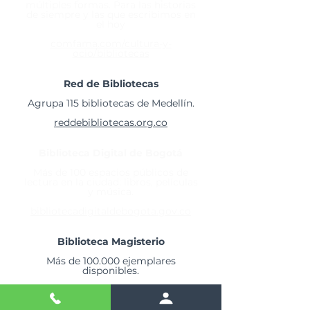
múltiples formas. Para las historias
de siempre y las que escribimos en
el hoy
comfama.com/cultura-y-
ocio/bibliotecas
Red de Bibliotecas
Agrupa 115 bibliotecas de Medellín.
reddebibliotecas.org.co
Biblioteca Digital de Bogotá
Más de 100 espacios públicos de
lectura en la ciudad: libros, películas
y música.
bibliotecadigitaldebogota.gov.co
Biblioteca Magisterio
Más de 100.000 ejemplares
disponibles.
bibliotecadigital.magisterio.co