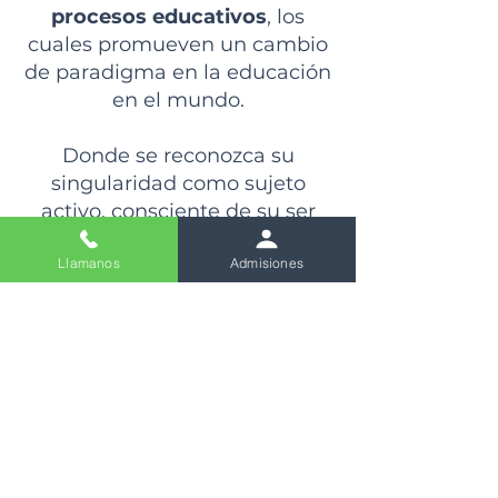
procesos educativos
, los
cuales promueven un cambio
de paradigma en la educación
en el mundo.
Donde se reconozca su
singularidad como sujeto
activo, consciente de su ser
simple, equilibrado y
Llamanos
Admisiones
armónico.
Esté en capacidad de
adaptarse a entornos
cambiantes, crear
conocimiento, relaciones y
transformar la sociedad.
EN TRES MIRADAS