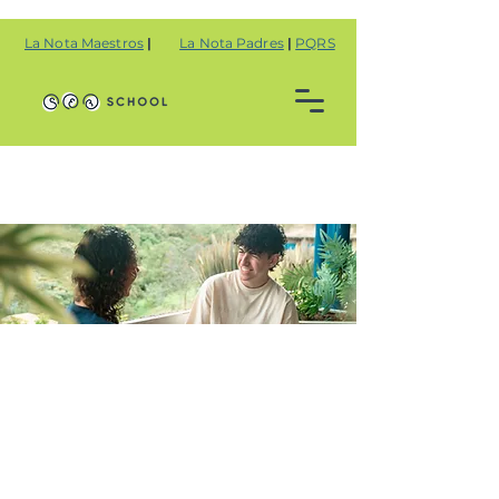
La Nota Maestros
|
La Nota Padres
|
PQRS
¿Qué es la
Ruta Singular?
Es una mirada de adentro hacia
afuera, es una apuesta que
vincula toda nuestra esencia en
una ruta de formación.